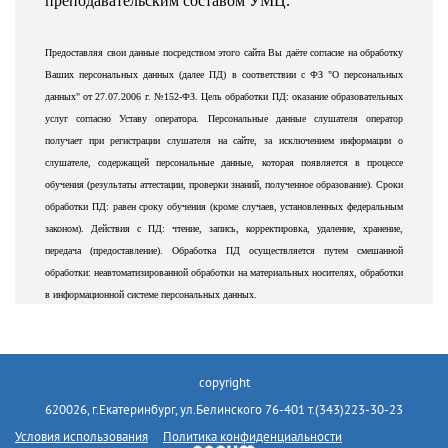
преподавательским составом УМЦ.
Предоставляя свои данные посредством этого сайта Вы даёте согласие на обработку
Ваших персональных данных (далее ПД) в соответствии с ФЗ "О персональных
данных" от 27.07.2006 г. №152-ФЗ. Цель обработки ПД: оказание образовательных
услуг согласно Уставу оператора. Персональные данные слушателя оператор
получает при регистрации слушателя на сайте, за исключением информации о
слушателе, содержащей персональные данные, которая появляется в процессе
обучения (результаты аттестации, проверки знаний, полученное образование). Сроки
обработки ПД: равен сроку обучения (кроме случаев, установленных федеральным
законом). Действия с ПД: чтение, запись, корректировка, удаление, хранение,
передача (предоставление). Обработка ПД осуществляется путем смешанной
обработки: неавтоматизированной обработки на материальных носителях, обработки
в информационной системе персональных данных.
copyright
620026, г.Екатеринбург, ул.Белинского 76-401 т.(343)223-30-23
Условия использования
Политика конфиденциальности