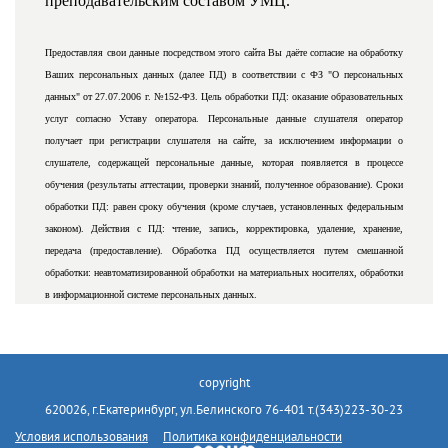
преподавательским составом УМЦ.
Предоставляя свои данные посредством этого сайта Вы даёте согласие на обработку
Ваших персональных данных (далее ПД) в соответствии с ФЗ "О персональных
данных" от 27.07.2006 г. №152-ФЗ. Цель обработки ПД: оказание образовательных
услуг согласно Уставу оператора. Персональные данные слушателя оператор
получает при регистрации слушателя на сайте, за исключением информации о
слушателе, содержащей персональные данные, которая появляется в процессе
обучения (результаты аттестации, проверки знаний, полученное образование). Сроки
обработки ПД: равен сроку обучения (кроме случаев, установленных федеральным
законом). Действия с ПД: чтение, запись, корректировка, удаление, хранение,
передача (предоставление). Обработка ПД осуществляется путем смешанной
обработки: неавтоматизированной обработки на материальных носителях, обработки
в информационной системе персональных данных.
copyright
620026, г.Екатеринбург, ул.Белинского 76-401 т.(343)223-30-23
Условия использования
Политика конфиденциальности