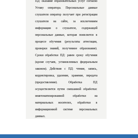
ПД: оказание образовательных услуг согласно
Уставу оператора. Персональные данные
слушателя оператор получает при регистрации
слушателя на сайте, за исключением
информации о слушателе, содержащей
персональные данные, которая появляется в
процессе обучения (результаты аттестации,
проверки знаний, полученное образование).
Сроки обработки ПД: равен сроку обучения
(кроме случаев, установленных федеральным
законом). Действия с ПД: чтение, запись,
корректировка, удаление, хранение, передача
(предоставление). Обработка ПД
осуществляется путем смешанной обработки:
неавтоматизированной обработки на
материальных носителях, обработки в
информационной системе персональных
данных.