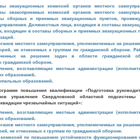
вы эвакуационных комиссий органов местного самоупра
вы эвакоприемных комиссий органов местного самоупра
вы сборных и приемных эвакуационных пунктов, промеж
оуправления. Должностные лица, входящие в составы эвакуа
а, входящие в составы сборных и приемных эвакуационных п
заций.
рганов местного самоуправления, уполномоченных на решени
орий, не отнесенных к группам по гражданской обороне. Ра
моченных на решение задач в области гражданской об
по гражданской обороне.
ления, возглавляющие местные администрации (исполнит
ых образований
.
ципальных образований
.
ограмме повышения квалификации «Подготовка руководи
нов управления Свердловской областной подсистемы 
иквидации чрезвычайных ситуаций»:
ления, возглавляющие местные администрации (исполнит
ых образований
.
рганов местного самоуправления, уполномоченных на решени
ий, не отнесенных к группам по гражданской обороне.
 комиссий по повышению устойчивости функционирования 