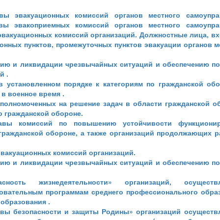
вы эвакуационных комиссий органов местного самоупра
вы эвакоприемных комиссий органов местного самоупра
эвакуационных комиссий организаций. Должностные лица, в
онных пунктов, промежуточных пунктов эвакуации органов м
нию и ликвидации чрезвычайных ситуаций и обеспечению п
й .
в установленном порядке к категориям по гражданской обо
в военное время .
уполномоченных на решение задач в области гражданской о
по гражданской обороне.
авы комиссий по повышению устойчивости функционир
 гражданской обороне, а также организаций продолжающих р
эвакуационных комиссий организаций.
нию и ликвидации чрезвычайных ситуаций и обеспечению п
сность жизнедеятельности» организаций, осуществ
зовательным программам среднего профессионального обра
образования .
овы безопасности и защиты Родины» организаций осущест