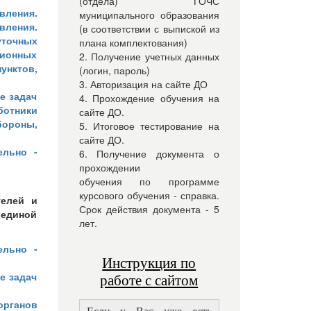
(отдела) ГОЧС
вления.
муниципального образования
вления.
(в соответствии с выпиской из
уточных
плана комплектования)
ционных
2. Получение учетных данных
унктов,
(логин, пароль)
3. Авторизация на сайте ДО
е задач
4. Прохождение обучения на
ботники
сайте ДО.
ороны,
5. Итоговое тестирование на
сайте ДО.
ельно -
6. Получение документа о
прохождении
обучения по программе
курсового обучения - справка.
телей и
Срок действия документа - 5
единой
лет.
ельно -
Инструкция по
е задач
работе с сайтом
органов