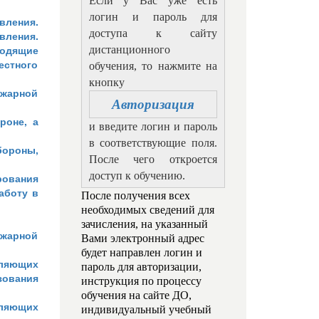
Если у Вас уже есть
логин и пароль для
вления.
доступа к сайту
вления.
ходящие
дистанционного
естного
обучения, то нажмите на
кнопку
ожарной
Авторизация
роне, а
и введите логин и пароль
в соответствующие поля.
бороны,
После чего откроется
доступ к обучению.
ования
аботу в
После получения всех
необходимых сведений для
зачисления, на указанный
ожарной
Вами электронный адрес
будет направлен логин и
ляющих
пароль для авторизации,
зования
инструкция по процессу
обучения на сайте ДО,
вляющих
индивидуальный учебный