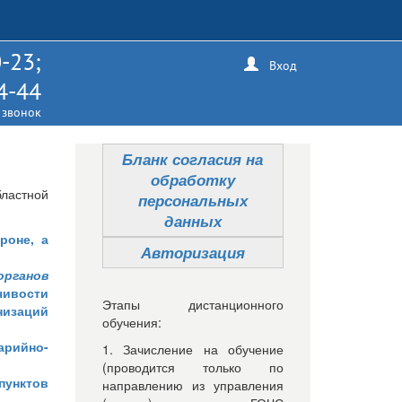
-23;
Вход
4-44
 звонок
Бланк согласия на
обработку
ластной
персональных
данных
роне, а
Авторизация
органов
чивости
Этапы дистанционного
низаций
обучения:
арийно-
1. Зачисление на обучение
(проводится только по
пунктов
направлению из управления