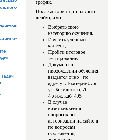
ельных
график.
льного
После авторизации на сайте
необходимо:
пунктов
Выбрать свою
категорию обучения,
арийно-
Изучить учебный
контент,
ите
Пройти итоговое
одит
тестирование.
Документ о
прохождении обучения
 задач
выдается очно - по
и
адресу г. Екатеринбург,
ул. Белинского, 76,
е
4 этаж, каб. 405.
В случае
возникновения
вопросов по
авторизации на сайте и
по вопросам
оформления,
звоните по