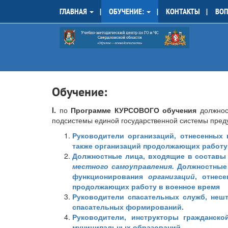
ГЛАВНАЯ
ОБУЧЕНИЕ:
КОНТАКТЫ
ВОП
Обучение:
I.
по
Программе КУРСОВОГО обучения
должнос
подсистемы единой государственной системы пред
Руководители организаций, отнесенных 
также организаций продолжающих работу
Должностные лица,
входящие в составы
местного самоуправления
.
Должностные
функционирования
организаций
, отнес
продолжающих работу в военное время
Руководители спасательных служб, неш
спасательных формирований.
Руководители, инструкторы гражданско
муниципальных образований.