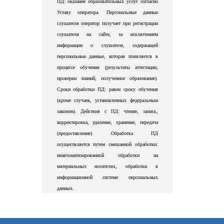
ПД: оказание образовательных услуг согласно
Уставу оператора. Персональные данные
слушателя оператор получает при регистрации
слушателя на сайте, за исключением
информации о слушателе, содержащей
персональные данные, которая появляется в
процессе обучения (результаты аттестации,
проверки знаний, полученное образование).
Сроки обработки ПД: равен сроку обучения
(кроме случаев, установленных федеральным
законом). Действия с ПД: чтение, запись,
корректировка, удаление, хранение, передача
(предоставление). Обработка ПД
осуществляется путем смешанной обработки:
неавтоматизированной обработки на
материальных носителях, обработки в
информационной системе персональных
данных.